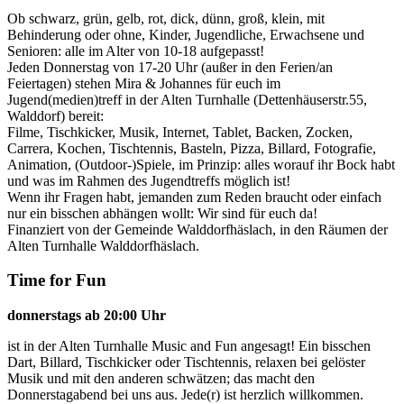
Ob schwarz, grün, gelb, rot, dick, dünn, groß, klein, mit
Behinderung oder ohne, Kinder, Jugendliche, Erwachsene und
Senioren: alle im Alter von 10-18 aufgepasst!
Jeden Donnerstag von 17-20 Uhr (außer in den Ferien/an
Feiertagen) stehen Mira & Johannes für euch im
Jugend(medien)treff in der Alten Turnhalle (Dettenhäuserstr.55,
Walddorf) bereit:
Filme, Tischkicker, Musik, Internet, Tablet, Backen, Zocken,
Carrera, Kochen, Tischtennis, Basteln, Pizza, Billard, Fotografie,
Animation, (Outdoor-)Spiele, im Prinzip: alles worauf ihr Bock habt
und was im Rahmen des Jugendtreffs möglich ist!
Wenn ihr Fragen habt, jemanden zum Reden braucht oder einfach
nur ein bisschen abhängen wollt: Wir sind für euch da!
Finanziert von der Gemeinde Walddorfhäslach, in den Räumen der
Alten Turnhalle Walddorfhäslach.
Time for Fun
donnerstags ab 20:00 Uhr
ist in der Alten Turnhalle Music and Fun angesagt! Ein bisschen
Dart, Billard, Tischkicker oder Tischtennis, relaxen bei gelöster
Musik und mit den anderen schwätzen; das macht den
Donnerstagabend bei uns aus. Jede(r) ist herzlich willkommen.